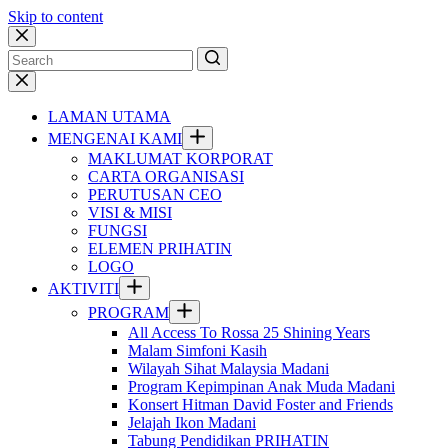
Skip to content
No
results
LAMAN UTAMA
MENGENAI KAMI
MAKLUMAT KORPORAT
CARTA ORGANISASI
PERUTUSAN CEO
VISI & MISI
FUNGSI
ELEMEN PRIHATIN
LOGO
AKTIVITI
PROGRAM
All Access To Rossa 25 Shining Years
Malam Simfoni Kasih
Wilayah Sihat Malaysia Madani
Program Kepimpinan Anak Muda Madani
Konsert Hitman David Foster and Friends
Jelajah Ikon Madani
Tabung Pendidikan PRIHATIN