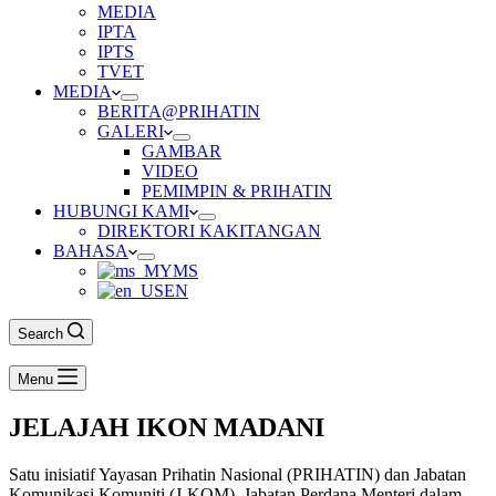
MEDIA
IPTA
IPTS
TVET
MEDIA
BERITA@PRIHATIN
GALERI
GAMBAR
VIDEO
PEMIMPIN & PRIHATIN
HUBUNGI KAMI
DIREKTORI KAKITANGAN
BAHASA
MS
EN
Search
Menu
JELAJAH IKON MADANI
Satu inisiatif Yayasan Prihatin Nasional (PRIHATIN) dan Jabatan
Komunikasi Komuniti (J-KOM), Jabatan Perdana Menteri dalam