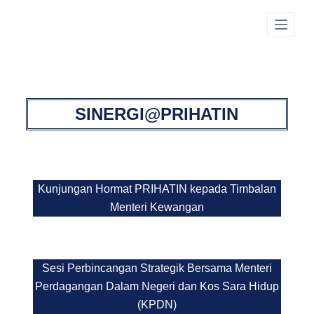
S
k
i
p
t
o
SINERGI@PRIHATIN
c
o
n
t
Kunjungan Hormat PRIHATIN kepada Timbalan
e
Menteri Kewangan
n
t
Sesi Perbincangan Strategik Bersama Menteri
Perdagangan Dalam Negeri dan Kos Sara Hidup
(KPDN)