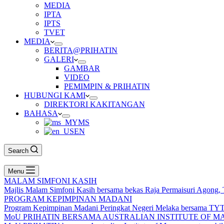
MEDIA
IPTA
IPTS
TVET
MEDIA
BERITA@PRIHATIN
GALERI
GAMBAR
VIDEO
PEMIMPIN & PRIHATIN
HUBUNGI KAMI
DIREKTORI KAKITANGAN
BAHASA
MS
EN
Search
Menu
MALAM SIMFONI KASIH
Majlis Malam Simfoni Kasih bersama bekas Raja Permaisuri Agong
PROGRAM KEPIMPINAN MADANI
Program Kepimpinan Madani Peringkat Negeri Melaka bersama TYT T
MoU PRIHATIN BERSAMA AUSTRALIAN INSTITUTE OF M