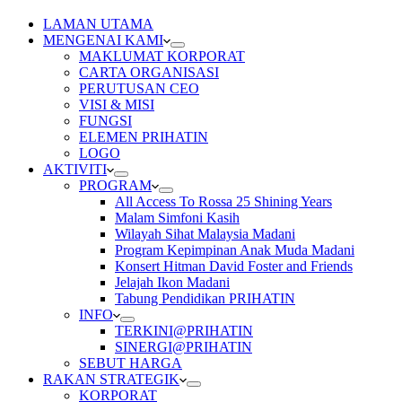
LAMAN UTAMA
MENGENAI KAMI
MAKLUMAT KORPORAT
CARTA ORGANISASI
PERUTUSAN CEO
VISI & MISI
FUNGSI
ELEMEN PRIHATIN
LOGO
AKTIVITI
PROGRAM
All Access To Rossa 25 Shining Years
Malam Simfoni Kasih
Wilayah Sihat Malaysia Madani
Program Kepimpinan Anak Muda Madani
Konsert Hitman David Foster and Friends
Jelajah Ikon Madani
Tabung Pendidikan PRIHATIN
INFO
TERKINI@PRIHATIN
SINERGI@PRIHATIN
SEBUT HARGA
RAKAN STRATEGIK
KORPORAT