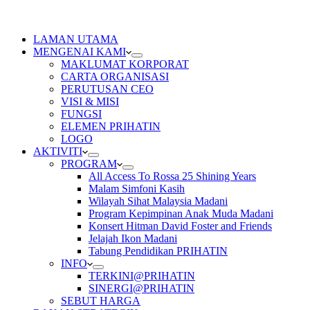
LAMAN UTAMA
MENGENAI KAMI
MAKLUMAT KORPORAT
CARTA ORGANISASI
PERUTUSAN CEO
VISI & MISI
FUNGSI
ELEMEN PRIHATIN
LOGO
AKTIVITI
PROGRAM
All Access To Rossa 25 Shining Years
Malam Simfoni Kasih
Wilayah Sihat Malaysia Madani
Program Kepimpinan Anak Muda Madani
Konsert Hitman David Foster and Friends
Jelajah Ikon Madani
Tabung Pendidikan PRIHATIN
INFO
TERKINI@PRIHATIN
SINERGI@PRIHATIN
SEBUT HARGA